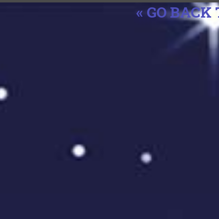
« GO BACK 