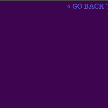
« GO BACK 